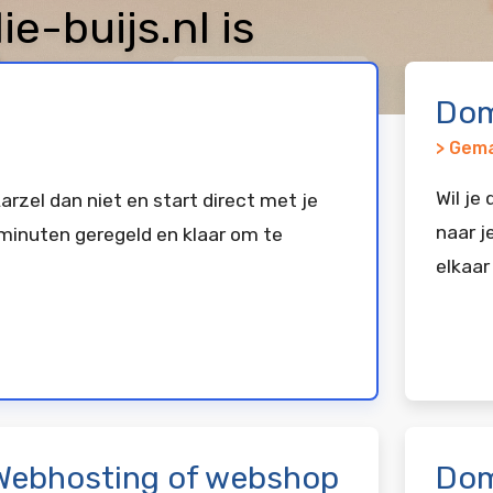
-buijs.nl is
keerd bij
Vimexx
Dom
> Gema
Wil je
arzel dan niet en start direct met je
naar j
minuten geregeld en klaar om te
elkaar
Webhosting of webshop
Dom